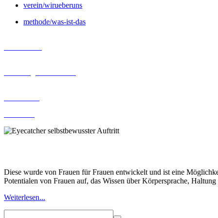
verein/wirueberuns
methode/was-ist-das
Kurstermine
Werkzeug weibli. Kraft
Kursinhalte
Pressetext
Willkommen zur Methode
drehungen
Diese wurde von Frauen für Frauen entwickelt und ist eine Möglichk
Potentialen von Frauen auf, das Wissen über Körpersprache, Haltun
Weiterlesen...