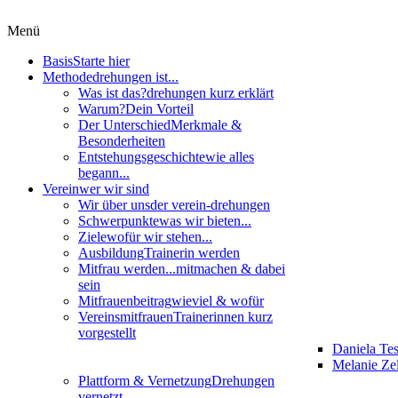
Menü
Basis
Starte hier
Methode
drehungen ist...
Was ist das?
drehungen kurz erklärt
Warum?
Dein Vorteil
Der Unterschied
Merkmale &
Besonderheiten
Entstehungsgeschichte
wie alles
begann...
Verein
wer wir sind
Wir über uns
der verein-drehungen
Schwerpunkte
was wir bieten...
Ziele
wofür wir stehen...
Ausbildung
Trainerin werden
Mitfrau werden...
mitmachen & dabei
sein
Mitfrauenbeitrag
wieviel & wofür
Vereinsmitfrauen
Trainerinnen kurz
vorgestellt
Daniela Te
Melanie Zel
Plattform & Vernetzung
Drehungen
vernetzt