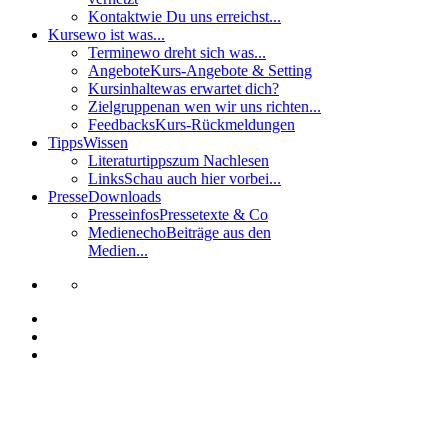
Kontakt
wie Du uns erreichst...
Kurse
wo ist was...
Termine
wo dreht sich was...
Angebote
Kurs-Angebote & Setting
Kursinhalte
was erwartet dich?
Zielgruppen
an wen wir uns richten...
Feedbacks
Kurs-Rückmeldungen
Tipps
Wissen
Literaturtipps
zum Nachlesen
Links
Schau auch hier vorbei...
Presse
Downloads
Presseinfos
Pressetexte & Co
Medienecho
Beiträge aus den
Medien...