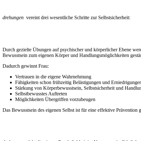
drehungen
vereint drei wesentliche Schritte zur Selbstsicherheit:
1. SELBST-BEWUSSTSEIN – die „Drehung im Kopf“
Durch gezielte Übungen auf psychischer und körperlicher Ebene werden
Bewusstsein zum eigenen Körper und Handlungsmöglichkeiten gestär
Dadurch gewinnt Frau:
Vertrauen in die eigene Wahrnehmung
Fähigkeiten schon frühzeitig Belästigungen und Erniedrigungen
Stärkung von Körperbewusstsein, Selbstsicherheit und Handlun
Selbstbewusstes Auftreten
Möglichkeiten Übergriffen vorzubeugen
Das Bewusstsein des eigenen Selbst ist für eine effektive Prävention g
2. SELBST-BEHAUPTUNG