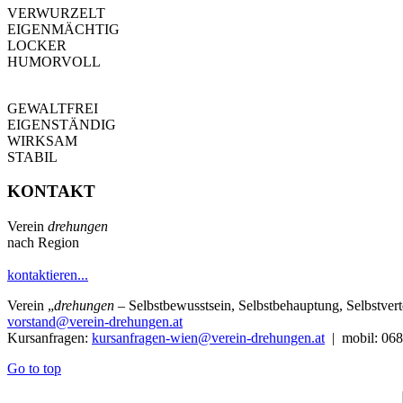
VERWURZELT
EIGENMÄCHTIG
LOCKER
HUMORVOLL
GEWALTFREI
EIGENSTÄNDIG
WIRKSAM
STABIL
KONTAKT
Verein
drehungen
nach Region
kontaktieren...
Verein
„
drehungen
– Selbstbewusstsein, Selbstbehauptung, Selbstve
vorstand@verein-drehungen.at
Kursanfragen:
kursanfragen-wien@verein-drehungen.at
| mobil: 068
Go to top