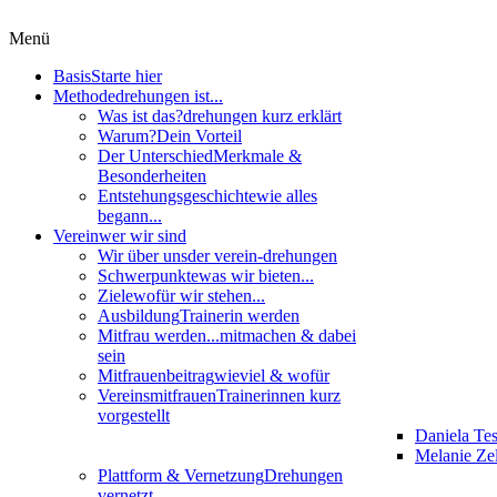
Menü
Basis
Starte hier
Methode
drehungen ist...
Was ist das?
drehungen kurz erklärt
Warum?
Dein Vorteil
Der Unterschied
Merkmale &
Besonderheiten
Entstehungsgeschichte
wie alles
begann...
Verein
wer wir sind
Wir über uns
der verein-drehungen
Schwerpunkte
was wir bieten...
Ziele
wofür wir stehen...
Ausbildung
Trainerin werden
Mitfrau werden...
mitmachen & dabei
sein
Mitfrauenbeitrag
wieviel & wofür
Vereinsmitfrauen
Trainerinnen kurz
vorgestellt
Daniela Te
Melanie Zel
Plattform & Vernetzung
Drehungen
vernetzt