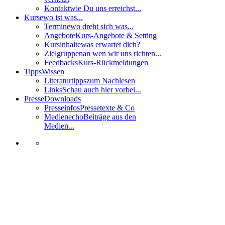
Kontakt
wie Du uns erreichst...
Kurse
wo ist was...
Termine
wo dreht sich was...
Angebote
Kurs-Angebote & Setting
Kursinhalte
was erwartet dich?
Zielgruppen
an wen wir uns richten...
Feedbacks
Kurs-Rückmeldungen
Tipps
Wissen
Literaturtipps
zum Nachlesen
Links
Schau auch hier vorbei...
Presse
Downloads
Presseinfos
Pressetexte & Co
Medienecho
Beiträge aus den
Medien...