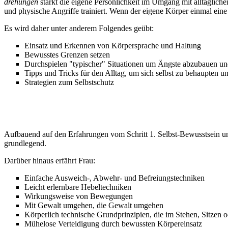
drehungen
stärkt die eigene Persönlichkeit im Umgang mit alltäglic
und physische Angriffe trainiert. Wenn der eigene Körper einmal eine
Es wird daher unter anderem Folgendes geübt:
Einsatz und Erkennen von Körpersprache und Haltung
Bewusstes Grenzen setzen
Durchspielen "typischer" Situationen um Ängste abzubauen un
Tipps und Tricks für den Alltag, um sich selbst zu behaupten 
Strategien zum Selbstschutz
3. SELBST-VERTEIDIGUNG:
Aufbauend auf den Erfahrungen vom Schritt 1. Selbst-Bewusstsein und
grundlegend.
Darüber hinaus erfährt Frau:
Einfache Ausweich-, Abwehr- und Befreiungstechniken
Leicht erlernbare Hebeltechniken
Wirkungsweise von Bewegungen
Mit Gewalt umgehen, die Gewalt umgehen
Körperlich technische Grundprinzipien, die im Stehen, Sitze
Mühelose Verteidigung durch bewussten Körpereinsatz