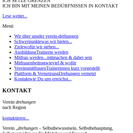
ICH SETZE GRENZEN
ICH BIN MIT MEINEN BEDÜRFNISSEN IN KONTAKT
Lese weiter...
Menü
Wir über uns
der verein-drehungen
Schwerpunkte
was wir bieten...
Ziele
wofür wir stehen...
Ausbildung
Trainerin werden
Mitfrau werden...
mitmachen & dabei sein
Mitfrauenbeitrag
wieviel & wofür
Vereinsmitfrauen
Trainerinnen kurz vorgestellt
Plattform & Vernetzung
Drehungen vernetzt
Kontakt
wie Du uns erreichst...
KONTAKT
Verein
drehungen
nach Region
kontaktieren...
Verein
„
drehungen
– Selbstbewusstsein, Selbstbehauptung,