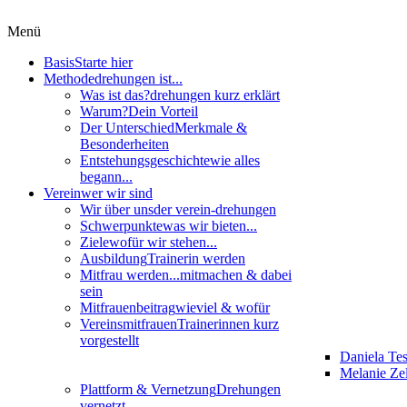
Menü
Basis
Starte hier
Methode
drehungen ist...
Was ist das?
drehungen kurz erklärt
Warum?
Dein Vorteil
Der Unterschied
Merkmale &
Besonderheiten
Entstehungsgeschichte
wie alles
begann...
Verein
wer wir sind
Wir über uns
der verein-drehungen
Schwerpunkte
was wir bieten...
Ziele
wofür wir stehen...
Ausbildung
Trainerin werden
Mitfrau werden...
mitmachen & dabei
sein
Mitfrauenbeitrag
wieviel & wofür
Vereinsmitfrauen
Trainerinnen kurz
vorgestellt
Daniela Te
Melanie Zel
Plattform & Vernetzung
Drehungen
vernetzt