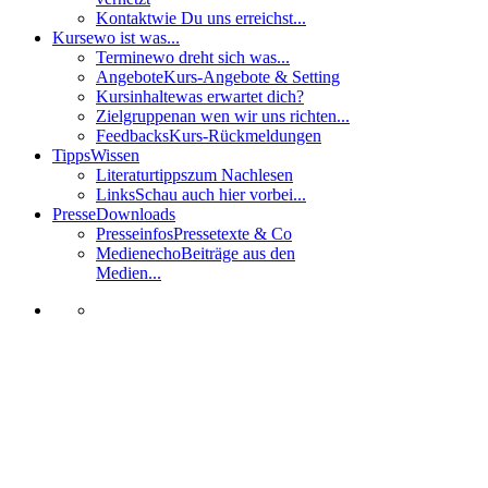
Kontakt
wie Du uns erreichst...
Kurse
wo ist was...
Termine
wo dreht sich was...
Angebote
Kurs-Angebote & Setting
Kursinhalte
was erwartet dich?
Zielgruppen
an wen wir uns richten...
Feedbacks
Kurs-Rückmeldungen
Tipps
Wissen
Literaturtipps
zum Nachlesen
Links
Schau auch hier vorbei...
Presse
Downloads
Presseinfos
Pressetexte & Co
Medienecho
Beiträge aus den
Medien...