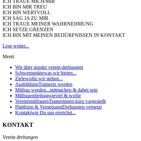
ICH TRAUE MICH/MIR
ICH BIN MIR TREU
ICH BIN WERTVOLL
ICH SAG JA ZU MIR
ICH TRAUE MEINER WAHRNEHMUNG
ICH SETZE GRENZEN
ICH BIN MIT MEINEN BEDÜRFNISSEN IN KONTAKT
Lese weiter...
Menü
Wir über uns
der verein-drehungen
Schwerpunkte
was wir bieten...
Ziele
wofür wir stehen...
Ausbildung
Trainerin werden
Mitfrau werden...
mitmachen & dabei sein
Mitfrauenbeitrag
wieviel & wofür
Vereinsmitfrauen
Trainerinnen kurz vorgestellt
Plattform & Vernetzung
Drehungen vernetzt
Kontakt
wie Du uns erreichst...
KONTAKT
Verein
drehungen