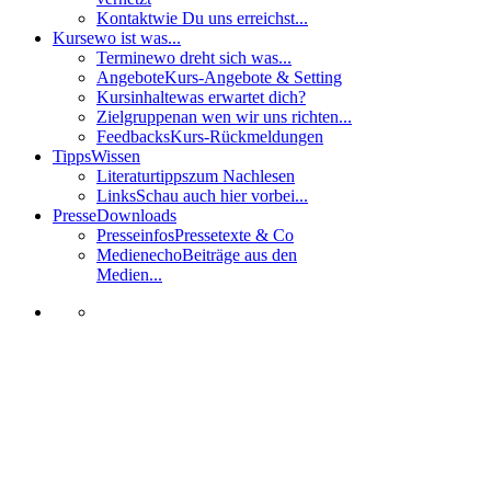
Kontakt
wie Du uns erreichst...
Kurse
wo ist was...
Termine
wo dreht sich was...
Angebote
Kurs-Angebote & Setting
Kursinhalte
was erwartet dich?
Zielgruppen
an wen wir uns richten...
Feedbacks
Kurs-Rückmeldungen
Tipps
Wissen
Literaturtipps
zum Nachlesen
Links
Schau auch hier vorbei...
Presse
Downloads
Presseinfos
Pressetexte & Co
Medienecho
Beiträge aus den
Medien...