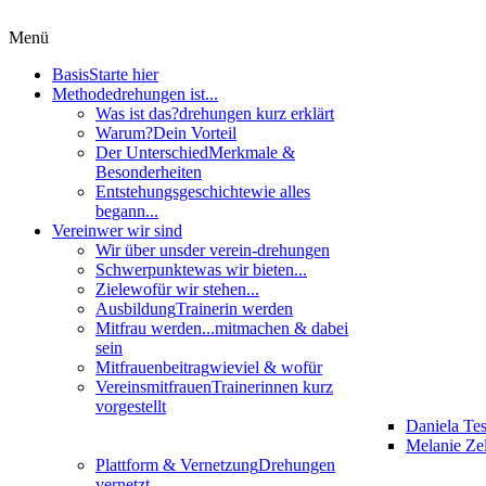
Menü
Basis
Starte hier
Methode
drehungen ist...
Was ist das?
drehungen kurz erklärt
Warum?
Dein Vorteil
Der Unterschied
Merkmale &
Besonderheiten
Entstehungsgeschichte
wie alles
begann...
Verein
wer wir sind
Wir über uns
der verein-drehungen
Schwerpunkte
was wir bieten...
Ziele
wofür wir stehen...
Ausbildung
Trainerin werden
Mitfrau werden...
mitmachen & dabei
sein
Mitfrauenbeitrag
wieviel & wofür
Vereinsmitfrauen
Trainerinnen kurz
vorgestellt
Daniela Te
Melanie Zel
Plattform & Vernetzung
Drehungen
vernetzt