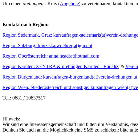
Um einen
drehungen -
Kurs (
Angebote
) zu vereinbaren, kontaktiere u
Kontakt nach Region:
Region Steiermark, Graz: kursanfragen-steiermark(at)verein-drehunge
Region Salzburg: franziska.wuehrer(at)gmx.at
Region Oberösterreich: anna.head(at)hotmail.com
Region Kärnten: ZENTRA & drehungen Kärnten - EqualiZ
&
Verein
Region Burgenland: kursanfragen-burgenland(at)verein-drehungen.at
Region Wien, Niederösterreich und sonstige: kursanfragen-wien(at)ve
Tel.: 0681 / 10637517
Hinweis:
Wir sind eine Interessensgemeinschaft und bitten um Verständnis, d
Denken Sie auch an die Möglichkeit eine SMS zu schicken: bitte unte