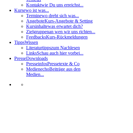
Kontakt
wie Du uns erreichst...
Kurse
wo ist was...
Termine
wo dreht sich was...
Angebote
Kurs-Angebote & Setting
Kursinhalte
was erwartet dich?
Zielgruppen
an wen wir uns richten...
Feedbacks
Kurs-Rückmeldungen
Tipps
Wissen
Literaturtipps
zum Nachlesen
Links
Schau auch hier vorbei...
Presse
Downloads
Presseinfos
Pressetexte & Co
Medienecho
Beiträge aus den
Medien...