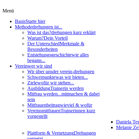
Menü
Basis
Starte hier
Methode
drehungen ist...
Was ist das?
drehungen kurz erklärt
Warum?
Dein Vorteil
Der Unterschied
Merkmale &
Besonderheiten
Entstehungsgeschichte
wie alles
begann...
Verein
wer wir sind
Wir über uns
der verein-drehungen
Schwerpunkte
was wir bieten...
Ziele
wofür wir stehen...
Ausbildung
Trainerin werden
Mitfrau werden...
mitmachen & dabei
sein
Mitfrauenbeitrag
wieviel & wofür
Vereinsmitfrauen
Trainerinnen kurz
vorgestellt
Daniela Te
Melanie Zel
Plattform & Vernetzung
Drehungen
vernetzt