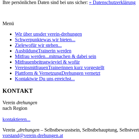
Ihre persönlichen Daten sind bei uns sicher:
» Datenschutzerklärung
Menü
Wir über uns
der verein-drehungen
Schwerpunkte
was wir bieten...
Ziele
wofür wir stehen...
Ausbildung
Trainerin werden
Mitfrau werden...
mitmachen & dabei sein
Mitfrauenbeitrag
wieviel & wofür
Vereinsmitfrauen
Trainerinnen kurz vorgestellt
Plattform & Vernetzung
Drehungen vernetzt
Kontakt
wie Du uns erreichst...
KONTAKT
Verein
drehungen
nach Region
kontaktieren...
Verein
„
drehungen
– Selbstbewusstsein, Selbstbehauptung, Selbstve
vorstand@verein-drehungen.at