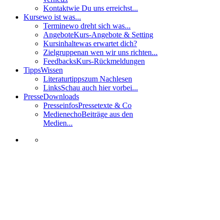
Kontakt
wie Du uns erreichst...
Kurse
wo ist was...
Termine
wo dreht sich was...
Angebote
Kurs-Angebote & Setting
Kursinhalte
was erwartet dich?
Zielgruppen
an wen wir uns richten...
Feedbacks
Kurs-Rückmeldungen
Tipps
Wissen
Literaturtipps
zum Nachlesen
Links
Schau auch hier vorbei...
Presse
Downloads
Presseinfos
Pressetexte & Co
Medienecho
Beiträge aus den
Medien...