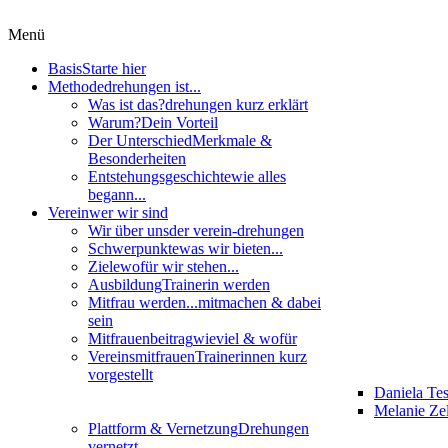
Menü
Basis
Starte hier
Methode
drehungen ist...
Was ist das?
drehungen kurz erklärt
Warum?
Dein Vorteil
Der Unterschied
Merkmale &
Besonderheiten
Entstehungsgeschichte
wie alles
begann...
Verein
wer wir sind
Wir über uns
der verein-drehungen
Schwerpunkte
was wir bieten...
Ziele
wofür wir stehen...
Ausbildung
Trainerin werden
Mitfrau werden...
mitmachen & dabei
sein
Mitfrauenbeitrag
wieviel & wofür
Vereinsmitfrauen
Trainerinnen kurz
vorgestellt
Daniela Te
Melanie Zel
Plattform & Vernetzung
Drehungen
vernetzt