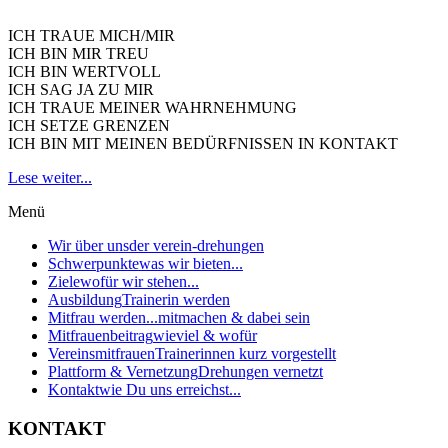
ICH TRAUE MICH/MIR
ICH BIN MIR TREU
ICH BIN WERTVOLL
ICH SAG JA ZU MIR
ICH TRAUE MEINER WAHRNEHMUNG
ICH SETZE GRENZEN
ICH BIN MIT MEINEN BEDÜRFNISSEN IN KONTAKT
Lese weiter...
Menü
Wir über uns
der verein-drehungen
Schwerpunkte
was wir bieten...
Ziele
wofür wir stehen...
Ausbildung
Trainerin werden
Mitfrau werden...
mitmachen & dabei sein
Mitfrauenbeitrag
wieviel & wofür
Vereinsmitfrauen
Trainerinnen kurz vorgestellt
Plattform & Vernetzung
Drehungen vernetzt
Kontakt
wie Du uns erreichst...
KONTAKT