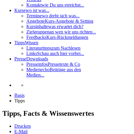
Kontakt
wie Du uns erreichst...
Kurse
wo ist was...
Termine
wo dreht sich was...
Angebote
Kurs-Angebote & Setting
Kursinhalte
was erwartet dich?
Zielgruppen
an wen wir uns richten...
Feedbacks
Kurs-Rückmeldungen
Tipps
Wissen
Literaturtipps
zum Nachlesen
Links
Schau auch hier vorbei...
Presse
Downloads
Presseinfos
Pressetexte & Co
Medienecho
Beiträge aus den
Medien...
Basis
Tipps
Tipps, Facts & Wissenswertes
Drucken
E-Mail