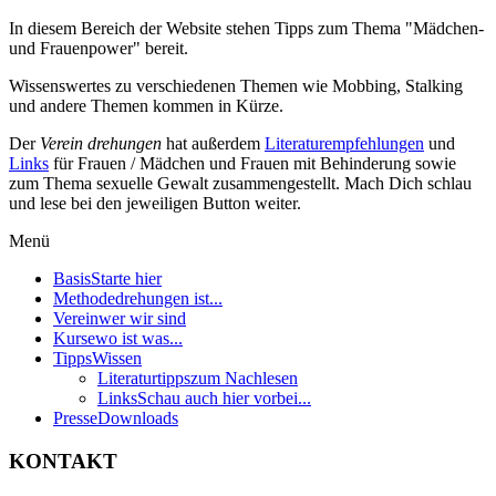
In diesem Bereich der Website stehen Tipps zum Thema "Mädchen-
und Frauenpower" bereit.
Wissenswertes zu verschiedenen Themen wie Mobbing, Stalking
und andere Themen kommen in Kürze.
Der
Verein drehungen
hat außerdem
Literaturempfehlungen
und
Links
für Frauen / Mädchen und Frauen mit Behinderung sowie
zum Thema sexuelle Gewalt zusammengestellt. Mach Dich schlau
und lese bei den jeweiligen Button weiter.
Menü
Basis
Starte hier
Methode
drehungen ist...
Verein
wer wir sind
Kurse
wo ist was...
Tipps
Wissen
Literaturtipps
zum Nachlesen
Links
Schau auch hier vorbei...
Presse
Downloads
KONTAKT