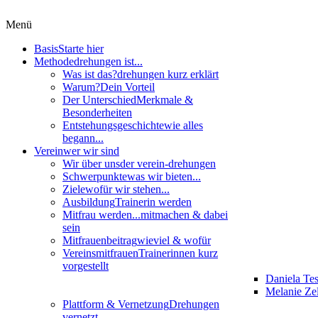
Menü
Basis
Starte hier
Methode
drehungen ist...
Was ist das?
drehungen kurz erklärt
Warum?
Dein Vorteil
Der Unterschied
Merkmale &
Besonderheiten
Entstehungsgeschichte
wie alles
begann...
Verein
wer wir sind
Wir über uns
der verein-drehungen
Schwerpunkte
was wir bieten...
Ziele
wofür wir stehen...
Ausbildung
Trainerin werden
Mitfrau werden...
mitmachen & dabei
sein
Mitfrauenbeitrag
wieviel & wofür
Vereinsmitfrauen
Trainerinnen kurz
vorgestellt
Daniela Te
Melanie Zel
Plattform & Vernetzung
Drehungen
vernetzt